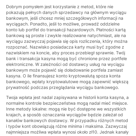
Dobrym pomysłem jest korzystanie z metod, które nie
pokazują pełnych danych sprzedawcy na głównym wyciągu
bankowym, jeśli chcesz mniej szczegółowych informacji na
wyciągach. Ponadto, jeśli to możliwe, prowadź oddzielne
konto lub portfel do transakcji hazardowych. Płatności kartą
bankową są proste i zwykle realizowane natychmiast, ale na
wyciągu zazwyczaj pojawia się opis rozliczenia, który można
rozpoznać. Nazwisko posiadacza karty musi być zgodne z
nazwiskiem na koncie, aby proces przebiegł sprawnie. Twój
bank i transakcja kasyna mogą być chronione przez portfele
elektroniczne. W zależności od dostawcy usług na wyciągu
bankowym może pojawić się doładowanie portfela zamiast
kasyna. O ile finansujesz konto kryptowalutą spoza konta
bankowego, wpłaty kryptowalutowe mogą zapewnić większą
prywatność podczas przeglądania wyciągu bankowego.
Twoja wpłata jest nadal zapisywana w historii konta kasyna, a
normalne kontrole bezpieczeństwa mogą nadal mieć miejsce.
Inne metody lokalne: mogą nie być dostępne we wszystkich
krajach, a sposób oznaczania wyciągów będzie zależał od
kanałów bankowych dostawcy. W przypadku różnych metod
i typów kont obowiązują różne minima i maksima. Zazwyczaj
najmniejsza możliwa wpłata wynosi około zł10. Jednak kanały