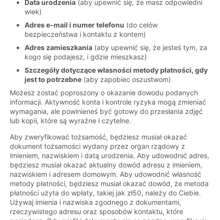
Data urodzenia
(aby upewnić się, że masz odpowiedni
wiek)
Adres e-mail i numer telefonu
(do celów
bezpieczeństwa i kontaktu z kontem)
Adres zamieszkania
(aby upewnić się, że jesteś tym, za
kogo się podajesz, i gdzie mieszkasz)
Szczegóły dotyczące własności metody płatności, gdy
jest to potrzebne
(aby zapobiec oszustwom)
Możesz zostać poproszony o okazanie dowodu podanych
informacji. Aktywność konta i kontrole ryzyka mogą zmieniać
wymagania, ale powinieneś być gotowy do przesłania zdjęć
lub kopii, które są wyraźne i czytelne.
Aby zweryfikować tożsamość, będziesz musiał okazać
dokument tożsamości wydany przez organ rządowy z
imieniem, nazwiskiem i datą urodzenia. Aby udowodnić adres,
będziesz musiał okazać aktualny dowód adresu z imieniem,
nazwiskiem i adresem domowym. Aby udowodnić własność
metody płatności, będziesz musiał okazać dowód, że metoda
płatności użyta do wpłaty, takiej jak zł50, należy do Ciebie.
Używaj imienia i nazwiska zgodnego z dokumentami,
rzeczywistego adresu oraz sposobów kontaktu, które