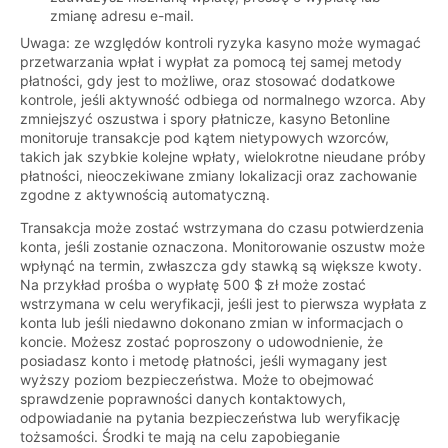
zmianę adresu e-mail.
Uwaga: ze względów kontroli ryzyka kasyno może wymagać
przetwarzania wpłat i wypłat za pomocą tej samej metody
płatności, gdy jest to możliwe, oraz stosować dodatkowe
kontrole, jeśli aktywność odbiega od normalnego wzorca. Aby
zmniejszyć oszustwa i spory płatnicze, kasyno Betonline
monitoruje transakcje pod kątem nietypowych wzorców,
takich jak szybkie kolejne wpłaty, wielokrotne nieudane próby
płatności, nieoczekiwane zmiany lokalizacji oraz zachowanie
zgodne z aktywnością automatyczną.
Transakcja może zostać wstrzymana do czasu potwierdzenia
konta, jeśli zostanie oznaczona. Monitorowanie oszustw może
wpłynąć na termin, zwłaszcza gdy stawką są większe kwoty.
Na przykład prośba o wypłatę 500 $ zł może zostać
wstrzymana w celu weryfikacji, jeśli jest to pierwsza wypłata z
konta lub jeśli niedawno dokonano zmian w informacjach o
koncie. Możesz zostać poproszony o udowodnienie, że
posiadasz konto i metodę płatności, jeśli wymagany jest
wyższy poziom bezpieczeństwa. Może to obejmować
sprawdzenie poprawności danych kontaktowych,
odpowiadanie na pytania bezpieczeństwa lub weryfikację
tożsamości. Środki te mają na celu zapobieganie