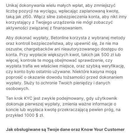
Unikaj dokonywania wielu małych wpłat, aby zmniejszyć
liczbę pozycji na wyciągu, wpłacając zaplanowaną kwotę,
taką jak zł50. Włącz silne zabezpieczenia konta, aby nikt inny
korzystający z Twojego urządzenia nie mógł zobaczyć
aktywności związanej z finansowaniem.
Aby dokonać wypłaty, Betonline korzysta z wybranej metody
oraz kontroli bezpieczeństwa, aby upewnić się, że nie ma
oszustw, chargebacków ani nieautoryzowanego dostępu do
konta. Przy wypłacie większych kwot, takich jak 500 zł lub
więcej, kontrole te mogą obejmować sprawdzenie, czy
wypłata trafia we właściwe miejsce, oraz szybką weryfikację,
czy konto było ostatnio używane. Niektóre kasyna mogą
poprosić o okazanie dowodu tożsamości przed dokonaniem
wypłaty. Służy to ochronie Twoich pieniędzy i danych
osobowych.
Ten krok KYC jest zwykle podejmowany, gdy użytkownik
dokonuje pierwszej wypłaty, zmienia ważne informacje o
koncie lub wypłaca kwotę przekraczającą pewien próg, na
przykład 1000 $ zł.
Jak obsługiwane są Twoje dane oraz Know Your Customer