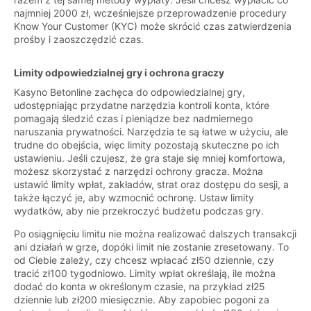
najmniej 2000 zł, wcześniejsze przeprowadzenie procedury
Know Your Customer (KYC) może skrócić czas zatwierdzenia
prośby i zaoszczędzić czas.
Limity odpowiedzialnej gry i ochrona graczy
Kasyno Betonline zachęca do odpowiedzialnej gry,
udostępniając przydatne narzędzia kontroli konta, które
pomagają śledzić czas i pieniądze bez nadmiernego
naruszania prywatności. Narzędzia te są łatwe w użyciu, ale
trudne do obejścia, więc limity pozostają skuteczne po ich
ustawieniu. Jeśli czujesz, że gra staje się mniej komfortowa,
możesz skorzystać z narzędzi ochrony gracza. Można
ustawić limity wpłat, zakładów, strat oraz dostępu do sesji, a
także łączyć je, aby wzmocnić ochronę. Ustaw limity
wydatków, aby nie przekroczyć budżetu podczas gry.
Po osiągnięciu limitu nie można realizować dalszych transakcji
ani działań w grze, dopóki limit nie zostanie zresetowany. To
od Ciebie zależy, czy chcesz wpłacać zł50 dziennie, czy
tracić zł100 tygodniowo. Limity wpłat określają, ile można
dodać do konta w określonym czasie, na przykład zł25
dziennie lub zł200 miesięcznie. Aby zapobiec pogoni za