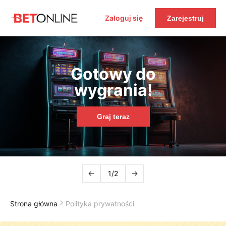
Zaloguj się
Zarejestruj
Gotowy do
wygrania!
Graj teraz
1/2
Strona główna
Polityka prywatności