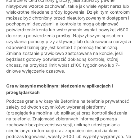
kontrole w celu ochrony graczy, jeśli zauważy pewne
nietypowe wzorce zachowań, takie jak wiele wpłat naraz lub
wielokrotne nieudane próby logowania. Dzięki tym kontrolom
możesz być chroniony przed nieautoryzowanym dostępem i
pochopnymi decyzjami, a kontrole te mogą obejmować
potwierdzenie konta lub wstrzymanie wypłat powyżej zł500
do czasu potwierdzenia prośby. Najszybszym sposobem
uzyskania pomocy przy aktywacji lub dostosowaniu narzędzi
odpowiedzialnej gry jest kontakt z pomocą techniczną.
Zmiana zostanie prawidłowo zastosowana na koncie, jeśli
będziesz gotowy potwierdzić dokładną kontrolę, której
chcesz, na przykład limit wpłat zł100 tygodniowo lub 7-
dniowe wyłączenie czasowe.
Gra w kasynie mobilnym: śledzenie w aplikacjach i
przeglądarkach
Podczas grania w kasynie Betonline na telefonie prywatność
zależy od dwóch czynników: wybranej platformy
(przeglądarka mobilna lub aplikacja) oraz kontroli śledzenia
na telefonie. Znajomość zbieranych informacji pomaga
zachować bezpieczeństwo sesji, uniknąć udostępniania
niechcianych informacji oraz zapobiec niespodziankom
podczas logowania, wpłaty zł100 lub wypłaty wygranych. Na