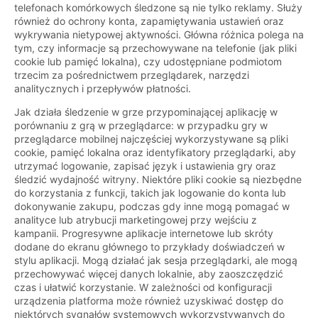
telefonach komórkowych śledzone są nie tylko reklamy. Służy
również do ochrony konta, zapamiętywania ustawień oraz
wykrywania nietypowej aktywności. Główna różnica polega na
tym, czy informacje są przechowywane na telefonie (jak pliki
cookie lub pamięć lokalna), czy udostępniane podmiotom
trzecim za pośrednictwem przeglądarek, narzędzi
analitycznych i przepływów płatności.
Jak działa śledzenie w grze przypominającej aplikację w
porównaniu z grą w przeglądarce: w przypadku gry w
przeglądarce mobilnej najczęściej wykorzystywane są pliki
cookie, pamięć lokalna oraz identyfikatory przeglądarki, aby
utrzymać logowanie, zapisać język i ustawienia gry oraz
śledzić wydajność witryny. Niektóre pliki cookie są niezbędne
do korzystania z funkcji, takich jak logowanie do konta lub
dokonywanie zakupu, podczas gdy inne mogą pomagać w
analityce lub atrybucji marketingowej przy wejściu z
kampanii. Progresywne aplikacje internetowe lub skróty
dodane do ekranu głównego to przykłady doświadczeń w
stylu aplikacji. Mogą działać jak sesja przeglądarki, ale mogą
przechowywać więcej danych lokalnie, aby zaoszczędzić
czas i ułatwić korzystanie. W zależności od konfiguracji
urządzenia platforma może również uzyskiwać dostęp do
niektórych sygnałów systemowych wykorzystywanych do