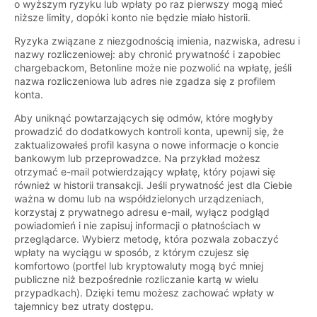
o wyższym ryzyku lub wpłaty po raz pierwszy mogą mieć
niższe limity, dopóki konto nie będzie miało historii.
Ryzyka związane z niezgodnością imienia, nazwiska, adresu i
nazwy rozliczeniowej: aby chronić prywatność i zapobiec
chargebackom, Betonline może nie pozwolić na wpłatę, jeśli
nazwa rozliczeniowa lub adres nie zgadza się z profilem
konta.
Aby uniknąć powtarzających się odmów, które mogłyby
prowadzić do dodatkowych kontroli konta, upewnij się, że
zaktualizowałeś profil kasyna o nowe informacje o koncie
bankowym lub przeprowadzce. Na przykład możesz
otrzymać e-mail potwierdzający wpłatę, który pojawi się
również w historii transakcji. Jeśli prywatność jest dla Ciebie
ważna w domu lub na współdzielonych urządzeniach,
korzystaj z prywatnego adresu e-mail, wyłącz podgląd
powiadomień i nie zapisuj informacji o płatnościach w
przeglądarce. Wybierz metodę, która pozwala zobaczyć
wpłaty na wyciągu w sposób, z którym czujesz się
komfortowo (portfel lub kryptowaluty mogą być mniej
publiczne niż bezpośrednie rozliczanie kartą w wielu
przypadkach). Dzięki temu możesz zachować wpłaty w
tajemnicy bez utraty dostępu.