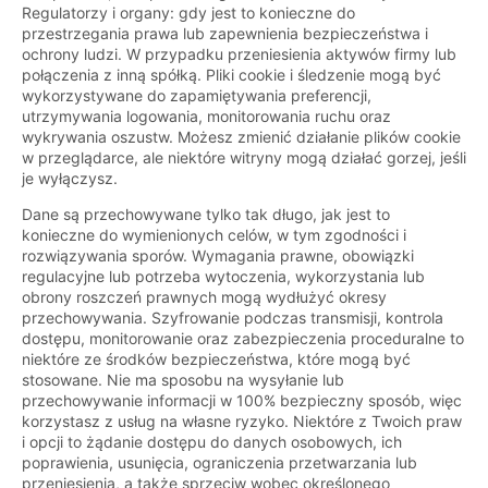
Regulatorzy i organy: gdy jest to konieczne do
przestrzegania prawa lub zapewnienia bezpieczeństwa i
ochrony ludzi. W przypadku przeniesienia aktywów firmy lub
połączenia z inną spółką. Pliki cookie i śledzenie mogą być
wykorzystywane do zapamiętywania preferencji,
utrzymywania logowania, monitorowania ruchu oraz
wykrywania oszustw. Możesz zmienić działanie plików cookie
w przeglądarce, ale niektóre witryny mogą działać gorzej, jeśli
je wyłączysz.
Dane są przechowywane tylko tak długo, jak jest to
konieczne do wymienionych celów, w tym zgodności i
rozwiązywania sporów. Wymagania prawne, obowiązki
regulacyjne lub potrzeba wytoczenia, wykorzystania lub
obrony roszczeń prawnych mogą wydłużyć okresy
przechowywania. Szyfrowanie podczas transmisji, kontrola
dostępu, monitorowanie oraz zabezpieczenia proceduralne to
niektóre ze środków bezpieczeństwa, które mogą być
stosowane. Nie ma sposobu na wysyłanie lub
przechowywanie informacji w 100% bezpieczny sposób, więc
korzystasz z usług na własne ryzyko. Niektóre z Twoich praw
i opcji to żądanie dostępu do danych osobowych, ich
poprawienia, usunięcia, ograniczenia przetwarzania lub
przeniesienia, a także sprzeciw wobec określonego