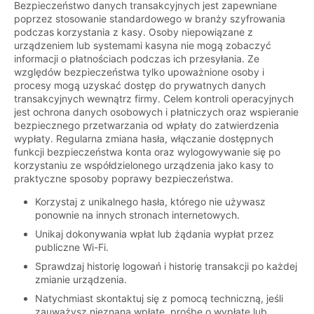
Bezpieczeństwo danych transakcyjnych jest zapewniane
poprzez stosowanie standardowego w branży szyfrowania
podczas korzystania z kasy. Osoby niepowiązane z
urządzeniem lub systemami kasyna nie mogą zobaczyć
informacji o płatnościach podczas ich przesyłania. Ze
względów bezpieczeństwa tylko upoważnione osoby i
procesy mogą uzyskać dostęp do prywatnych danych
transakcyjnych wewnątrz firmy. Celem kontroli operacyjnych
jest ochrona danych osobowych i płatniczych oraz wspieranie
bezpiecznego przetwarzania od wpłaty do zatwierdzenia
wypłaty. Regularna zmiana hasła, włączanie dostępnych
funkcji bezpieczeństwa konta oraz wylogowywanie się po
korzystaniu ze współdzielonego urządzenia jako kasy to
praktyczne sposoby poprawy bezpieczeństwa.
Korzystaj z unikalnego hasła, którego nie używasz
ponownie na innych stronach internetowych.
Unikaj dokonywania wpłat lub żądania wypłat przez
publiczne Wi-Fi.
Sprawdzaj historię logowań i historię transakcji po każdej
zmianie urządzenia.
Natychmiast skontaktuj się z pomocą techniczną, jeśli
zauważysz nieznaną wpłatę, prośbę o wypłatę lub