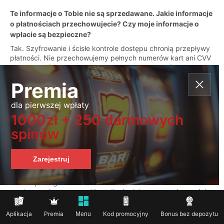
Te informacje o Tobie nie są sprzedawane. Jakie informacje
o płatnościach przechowujecie? Czy moje informacje o
wpłacie są bezpieczne?
Tak. Szyfrowanie i ścisłe kontrole dostępu chronią przepływy
płatności. Nie przechowujemy pełnych numerów kart ani CVV
przy płatności kartą. Przy wpłacie kryptowaluty śledzimy
adresy portfeli i identyfikatory transakcji, aby zapewnić
Premia
otrzymanie zł oraz pomóc w audytach i zapobieganiu
chargebackom. Aby zmniejszyć ryzyko, korzystaj z
dla pierwszej wpłaty
unikalnego hasła, włącz uwierzytelnianie dwuskładnikowe,
jeśli jest dostępne, oraz wpłacaj pieniądze tylko za pomocą
1000zł + 250 darmowych
metod, które kontrolujesz.
spinów
Jakie dokumenty są potrzebne do wypłaty i dlaczego
prosicie o weryfikację?
Zarejestruj
Weryfikacja chroni Ciebie i pomaga nam spełnić zasady KYC
oraz zapobiegania oszustwom. Przed zatwierdzeniem
wypłaty możemy poprosić o zdjęcie dokumentu tożsamości
wydanego przez organ rządowy, dowód adresu z datą z
ostatnich 90 dni oraz dowód własności metody płatności (na
Aplikacja
Premia
Kod promocyjny
Bonus bez depozytu
Menu
przykład zrzut ekranu portfela lub zdjęcie karty z zakrytymi