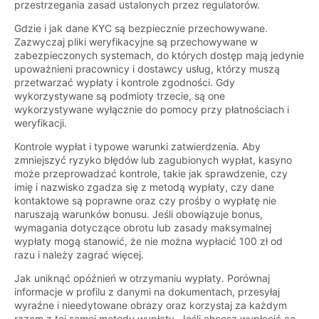
przestrzegania zasad ustalonych przez regulatorów.
Gdzie i jak dane KYC są bezpiecznie przechowywane.
Zazwyczaj pliki weryfikacyjne są przechowywane w
zabezpieczonych systemach, do których dostęp mają jedynie
upoważnieni pracownicy i dostawcy usług, którzy muszą
przetwarzać wypłaty i kontrole zgodności. Gdy
wykorzystywane są podmioty trzecie, są one
wykorzystywane wyłącznie do pomocy przy płatnościach i
weryfikacji.
Kontrole wypłat i typowe warunki zatwierdzenia. Aby
zmniejszyć ryzyko błędów lub zagubionych wypłat, kasyno
może przeprowadzać kontrole, takie jak sprawdzenie, czy
imię i nazwisko zgadza się z metodą wypłaty, czy dane
kontaktowe są poprawne oraz czy prośby o wypłatę nie
naruszają warunków bonusu. Jeśli obowiązuje bonus,
wymagania dotyczące obrotu lub zasady maksymalnej
wypłaty mogą stanowić, że nie można wypłacić 100 zł od
razu i należy zagrać więcej.
Jak uniknąć opóźnień w otrzymaniu wypłaty. Porównaj
informacje w profilu z danymi na dokumentach, przesyłaj
wyraźne i nieedytowane obrazy oraz korzystaj za każdym
razem z tej samej metody wypłaty. Jeśli chcesz wypłacić co