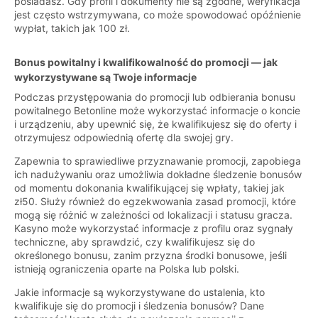
posiadasz. Gdy profil i dokumenty nie są zgodne, weryfikacja
jest często wstrzymywana, co może spowodować opóźnienie
wypłat, takich jak 100 zł.
Bonus powitalny i kwalifikowalność do promocji — jak
wykorzystywane są Twoje informacje
Podczas przystępowania do promocji lub odbierania bonusu
powitalnego Betonline może wykorzystać informacje o koncie
i urządzeniu, aby upewnić się, że kwalifikujesz się do oferty i
otrzymujesz odpowiednią ofertę dla swojej gry.
Zapewnia to sprawiedliwe przyznawanie promocji, zapobiega
ich nadużywaniu oraz umożliwia dokładne śledzenie bonusów
od momentu dokonania kwalifikującej się wpłaty, takiej jak
zł50. Służy również do egzekwowania zasad promocji, które
mogą się różnić w zależności od lokalizacji i statusu gracza.
Kasyno może wykorzystać informacje z profilu oraz sygnały
techniczne, aby sprawdzić, czy kwalifikujesz się do
określonego bonusu, zanim przyzna środki bonusowe, jeśli
istnieją ograniczenia oparte na Polska lub polski.
Jakie informacje są wykorzystywane do ustalenia, kto
kwalifikuje się do promocji i śledzenia bonusów? Dane