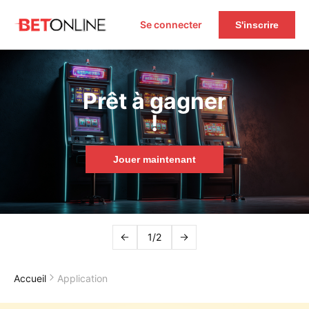
Se connecter
S'inscrire
Prêt à gagner
!
Jouer maintenant
1/2
Accueil
Application