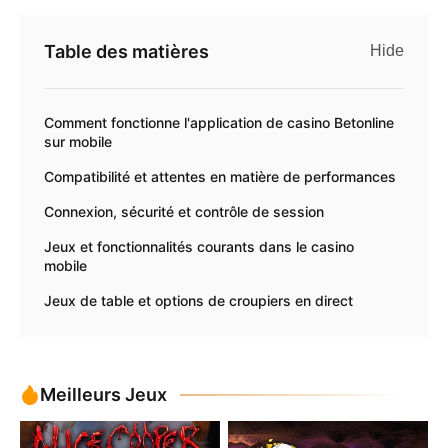
Table des matières
Hide
Comment fonctionne l'application de casino Betonline
sur mobile
Compatibilité et attentes en matière de performances
Connexion, sécurité et contrôle de session
Jeux et fonctionnalités courants dans le casino
mobile
Jeux de table et options de croupiers en direct
Application de casino Betonline
Fonctionnalités clés
Meilleurs Jeux