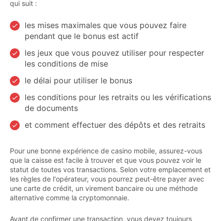
qui suit :
les mises maximales que vous pouvez faire
pendant que le bonus est actif
les jeux que vous pouvez utiliser pour respecter
les conditions de mise
le délai pour utiliser le bonus
les conditions pour les retraits ou les vérifications
de documents
et comment effectuer des dépôts et des retraits
Pour une bonne expérience de casino mobile, assurez-vous
que la caisse est facile à trouver et que vous pouvez voir le
statut de toutes vos transactions. Selon votre emplacement et
les règles de l'opérateur, vous pourrez peut-être payer avec
une carte de crédit, un virement bancaire ou une méthode
alternative comme la cryptomonnaie.
Avant de confirmer une transaction, vous devez toujours