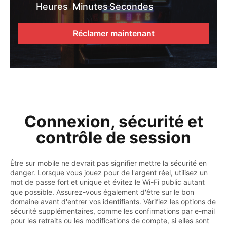
Heures
Minutes
Secondes
Réclamer maintenant
Connexion, sécurité et
contrôle de session
Être sur mobile ne devrait pas signifier mettre la sécurité en
danger. Lorsque vous jouez pour de l'argent réel, utilisez un
mot de passe fort et unique et évitez le Wi-Fi public autant
que possible. Assurez-vous également d'être sur le bon
domaine avant d'entrer vos identifiants. Vérifiez les options de
sécurité supplémentaires, comme les confirmations par e-mail
pour les retraits ou les modifications de compte, si elles sont