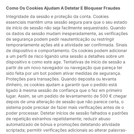
Como Os Cookies Ajudam A Detetar E Bloquear Fraudes
Integridade da sessão e proteção da conta. Cookies
essenciais mantêm uma sessão segura para que o seu estado
de início de sessão não seja facilmente sequestrado. Quando
os dados da sessão mudam inesperadamente, as verificações
de segurança podem pedir reautenticação ou restringir
temporariamente ações até a atividade ser confirmada. Sinais
de dispositivo e comportamento. Os cookies podem adicionar
a um perfil de risco ligando uma sessão a detalhes sobre um
dispositivo e como este age. Tentativas de início de sessão a
partir de um novo navegador ou navegação que pareça ter
sido feita por um bot podem ativar medidas de segurança.
Proteções para transações. Quando deposita ou levanta
dinheiro, os cookies ajudam a garantir que o pedido está
ligado à mesma sessão de confiança que o fez em primeiro
lugar. Assim, se um pedido de levantamento de 500 € chegar
depois de uma alteração de sessão que não parece certa, o
sistema pode precisar de fazer mais verificações antes de o
poder processar. Detetar inícios de sessão falhados e padrões
de repetição estranhos repetidamente; reduzir abuso
automatizado de bónus e promoções detetando atividade
scriptada; permitir verificações adicionais ao alterar palavras-