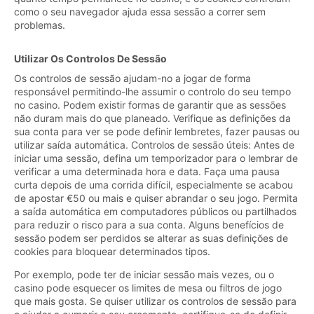
como o seu navegador ajuda essa sessão a correr sem
problemas.
Utilizar Os Controlos De Sessão
Os controlos de sessão ajudam-no a jogar de forma
responsável permitindo-lhe assumir o controlo do seu tempo
no casino. Podem existir formas de garantir que as sessões
não duram mais do que planeado. Verifique as definições da
sua conta para ver se pode definir lembretes, fazer pausas ou
utilizar saída automática. Controlos de sessão úteis: Antes de
iniciar uma sessão, defina um temporizador para o lembrar de
verificar a uma determinada hora e data. Faça uma pausa
curta depois de uma corrida difícil, especialmente se acabou
de apostar €50 ou mais e quiser abrandar o seu jogo. Permita
a saída automática em computadores públicos ou partilhados
para reduzir o risco para a sua conta. Alguns benefícios de
sessão podem ser perdidos se alterar as suas definições de
cookies para bloquear determinados tipos.
Por exemplo, pode ter de iniciar sessão mais vezes, ou o
casino pode esquecer os limites de mesa ou filtros de jogo
que mais gosta. Se quiser utilizar os controlos de sessão para