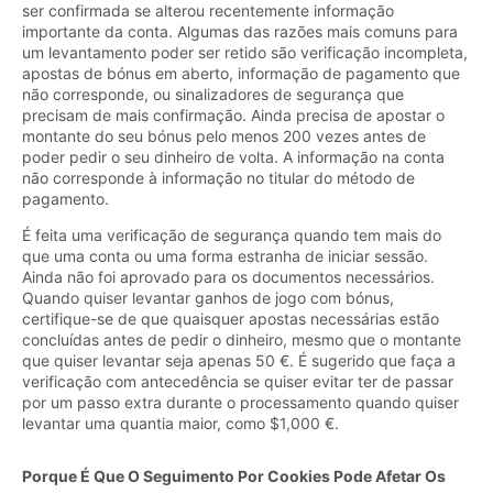
ser confirmada se alterou recentemente informação
importante da conta. Algumas das razões mais comuns para
um levantamento poder ser retido são verificação incompleta,
apostas de bónus em aberto, informação de pagamento que
não corresponde, ou sinalizadores de segurança que
precisam de mais confirmação. Ainda precisa de apostar o
montante do seu bónus pelo menos 200 vezes antes de
poder pedir o seu dinheiro de volta. A informação na conta
não corresponde à informação no titular do método de
pagamento.
É feita uma verificação de segurança quando tem mais do
que uma conta ou uma forma estranha de iniciar sessão.
Ainda não foi aprovado para os documentos necessários.
Quando quiser levantar ganhos de jogo com bónus,
certifique-se de que quaisquer apostas necessárias estão
concluídas antes de pedir o dinheiro, mesmo que o montante
que quiser levantar seja apenas 50 €. É sugerido que faça a
verificação com antecedência se quiser evitar ter de passar
por um passo extra durante o processamento quando quiser
levantar uma quantia maior, como $1,000 €.
Porque É Que O Seguimento Por Cookies Pode Afetar Os