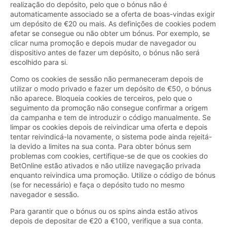
realização do depósito, pelo que o bónus não é
automaticamente associado se a oferta de boas-vindas exigir
um depósito de €20 ou mais. As definições de cookies podem
afetar se consegue ou não obter um bónus. Por exemplo, se
clicar numa promoção e depois mudar de navegador ou
dispositivo antes de fazer um depósito, o bónus não será
escolhido para si.
Como os cookies de sessão não permaneceram depois de
utilizar o modo privado e fazer um depósito de €50, o bónus
não aparece. Bloqueia cookies de terceiros, pelo que o
seguimento da promoção não consegue confirmar a origem
da campanha e tem de introduzir o código manualmente. Se
limpar os cookies depois de reivindicar uma oferta e depois
tentar reivindicá-la novamente, o sistema pode ainda rejeitá-
la devido a limites na sua conta. Para obter bónus sem
problemas com cookies, certifique-se de que os cookies do
BetOnline estão ativados e não utilize navegação privada
enquanto reivindica uma promoção. Utilize o código de bónus
(se for necessário) e faça o depósito tudo no mesmo
navegador e sessão.
Para garantir que o bónus ou os spins ainda estão ativos
depois de depositar de €20 a €100, verifique a sua conta.