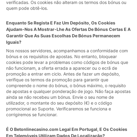
verificadas. Os cookies não alteram os termos dos bónus ou
quem pode obtê-los.
Enquanto Se Regista E Faz Um Depósito, Os Cookies
Ajudam-Nos A Mostrar-Lhe As Ofertas De Bónus Certas E A
Garantir Que As Suas Escolhas De Bónus Permanecem
Iguais?
Nos nossos servidores, acompanhamos a conformidade com
bónus e os requisitos de apostas. No entanto, bloquear
cookies pode levar a problemas como códigos de bónus que
não funcionam, a oferta errada a aparecer ou o ecrã de
promoção a entrar em ciclo. Antes de fazer um depósito,
verifique os termos da promoção para garantir que
compreende o nome do bónus, o bónus máximo, o requisito
de apostas e qualquer ponderação de jogo. Não faça apostas
ainda se não recebeu um bónus. Envie o seu nome de
utilizador, o montante do seu depósito (€) e o código
promocional ao Suporte. Verificaremos se funciona e
corrigiremos se funcionar.
É O Betonlinecasino.com Legal Em Portugal, E Os Cookies
Em Telemóveis Utilizam Dados De Localização?