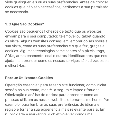
viole quaisquer leis ou as suas preferências. Antes de colocar
cookies que não são necessários, pediremos a sua permissão
se necessário.
1. O Que São Cookies?
Cookies são pequenos ficheiros de texto que os websites
enviam para o seu computador, telemóvel ou tablet quando
os visita. Alguns websites conseguem lembrar coisas sobre a
sua visita, como as suas preferências e o que fez, graças a
cookies. Algumas tecnologias semelhantes são pixels, tags,
SDKs, armazenamento local e outros identificadores que nos
ajudam a aprender como os nossos serviços são utilizados e a
melhorá-los.
Porque Utilizamos Cookies
Operação essencial: para fazer o site funcionar, como iniciar
sessão na sua conta, mantê-la segura e impedir fraudes.
Otimização e análise de dados: para aprender como as
pessoas utilizam os nossos websites e torná-los melhores. Por
exemplo, para lembrar as suas preferências de idioma e
região e tornar a sua experiência mais relevante para si. Em
publicidade e marketing, o objetivo é ver como uma