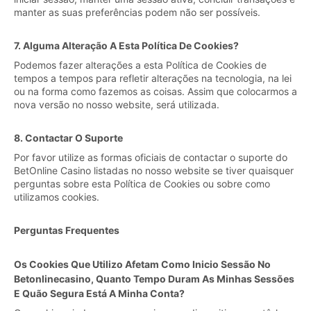
manter as suas preferências podem não ser possíveis.
7. Alguma Alteração A Esta Política De Cookies?
Podemos fazer alterações a esta Política de Cookies de
tempos a tempos para refletir alterações na tecnologia, na lei
ou na forma como fazemos as coisas. Assim que colocarmos a
nova versão no nosso website, será utilizada.
8. Contactar O Suporte
Por favor utilize as formas oficiais de contactar o suporte do
BetOnline Casino listadas no nosso website se tiver quaisquer
perguntas sobre esta Política de Cookies ou sobre como
utilizamos cookies.
Perguntas Frequentes
Os Cookies Que Utilizo Afetam Como Inicio Sessão No
Betonlinecasino, Quanto Tempo Duram As Minhas Sessões
E Quão Segura Está A Minha Conta?