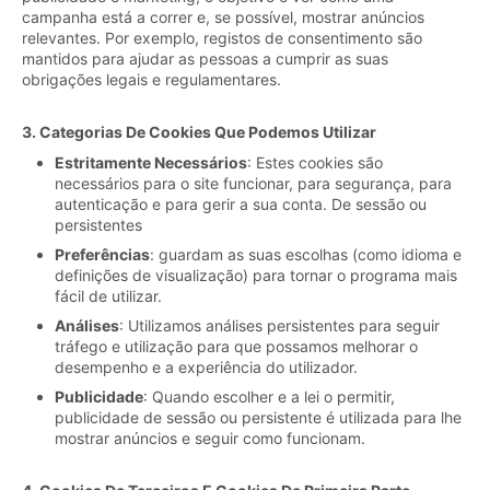
campanha está a correr e, se possível, mostrar anúncios
relevantes. Por exemplo, registos de consentimento são
mantidos para ajudar as pessoas a cumprir as suas
obrigações legais e regulamentares.
3. Categorias De Cookies Que Podemos Utilizar
Estritamente Necessários
: Estes cookies são
necessários para o site funcionar, para segurança, para
autenticação e para gerir a sua conta. De sessão ou
persistentes
Preferências
: guardam as suas escolhas (como idioma e
definições de visualização) para tornar o programa mais
fácil de utilizar.
Análises
: Utilizamos análises persistentes para seguir
tráfego e utilização para que possamos melhorar o
desempenho e a experiência do utilizador.
Publicidade
: Quando escolher e a lei o permitir,
publicidade de sessão ou persistente é utilizada para lhe
mostrar anúncios e seguir como funcionam.