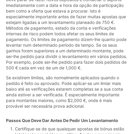
imediatamente com a data e hora da opção de participação
bem como a oferta que estava a procurar. Isto é
especialmente importante antes de fazer muitas apostas que
estejam ligadas a um levantamento planeado de 750 €.
Métodos de pagamento, estado da conta e verificações
internas de risco podem todos afetar os seus limites de
pagamento. Os limites de pagamento dizem-lhe quanto pode
levantar num determinado período de tempo. Se os seus
ganhos forem superiores a um determinado montante, pode
ser-lhe pedido para dividir o levantamento em vários pedidos.
Por exemplo, pode ser-lhe pedido para fazer dois pedidos de
500 € cada em vez de um de 1,000 €.
Se existirem limites, são normalmente aplicados quando o
pedido é feito ou aprovado. Pode aplicar-se um limiar mais
baixo até as verificações estarem completas se a sua conta
ainda estiver a ser verificada. É especialmente importante
para montantes maiores, como $2,000 €, onde é mais
provável ser necessária prova adicional.
Passos Que Deve Dar Antes De Pedir Um Levantamento
Certifique-se de que quaisquer apostas de bónus estão