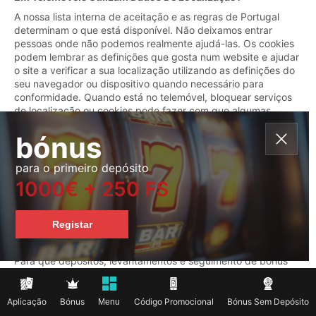
A nossa lista interna de aceitação e as regras de Portugal
determinam o que está disponível. Não deixamos entrar
pessoas onde não podemos realmente ajudá-las. Os cookies
podem lembrar as definições que gosta num website e ajudar
o site a verificar a sua localização utilizando as definições do
seu navegador ou dispositivo quando necessário para
conformidade. Quando está no telemóvel, bloquear serviços
de localização ou cookies pode fazer com que algumas
páginas não carreguem corretamente ou impedir que utilize o
bónus
caixa. Se viajar, o seu acesso pode alterar dependendo de
onde está no momento, não do seu português. Se não tiver a
certeza, contacte o Suporte antes de depositar e informe-os
para o primeiro depósito
de onde está e em que país vive.
1000€ + 250 FS
Que Efeito Têm Os Cookies Na Minha Capacidade De
Registar
Depositar, Levantar E Obter Bónus No Betonline Casino Em
Portugal?
Para que depósitos, levantamentos e seguimento de bónus
funcionem corretamente, os cookies ajudam-nos a reconhecer
o seu dispositivo e a manter a sua sessão estável. Se eliminar
ou bloquear cookies, pode ser-lhe pedido para terminar
Aplicação
Bónus
Código Promocional
Bónus Sem Depósito
Menu
sessão a meio de uma transação, perder itens no fluxo do