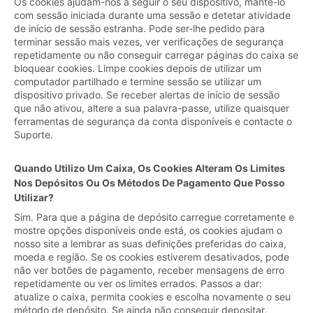
Os cookies ajudam-nos a seguir o seu dispositivo, mantê-lo
com sessão iniciada durante uma sessão e detetar atividade
de início de sessão estranha. Pode ser-lhe pedido para
terminar sessão mais vezes, ver verificações de segurança
repetidamente ou não conseguir carregar páginas do caixa se
bloquear cookies. Limpe cookies depois de utilizar um
computador partilhado e termine sessão se utilizar um
dispositivo privado. Se receber alertas de início de sessão
que não ativou, altere a sua palavra-passe, utilize quaisquer
ferramentas de segurança da conta disponíveis e contacte o
Suporte.
Quando Utilizo Um Caixa, Os Cookies Alteram Os Limites
Nos Depósitos Ou Os Métodos De Pagamento Que Posso
Utilizar?
Sim. Para que a página de depósito carregue corretamente e
mostre opções disponíveis onde está, os cookies ajudam o
nosso site a lembrar as suas definições preferidas do caixa,
moeda e região. Se os cookies estiverem desativados, pode
não ver botões de pagamento, receber mensagens de erro
repetidamente ou ver os limites errados. Passos a dar:
atualize o caixa, permita cookies e escolha novamente o seu
método de depósito. Se ainda não conseguir depositar,