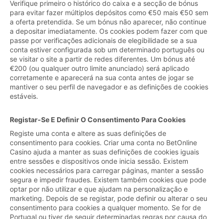
Verifique primeiro o histórico do caixa e a secção de bónus
para evitar fazer múltiplos depósitos como €50 mais €50 sem
a oferta pretendida. Se um bónus não aparecer, não continue
a depositar imediatamente. Os cookies podem fazer com que
passe por verificações adicionais de elegibilidade se a sua
conta estiver configurada sob um determinado português ou
se visitar o site a partir de redes diferentes. Um bónus até
€200 (ou qualquer outro limite anunciado) será aplicado
corretamente e aparecerá na sua conta antes de jogar se
mantiver o seu perfil de navegador e as definições de cookies
estáveis.
Registar-Se E Definir O Consentimento Para Cookies
Registe uma conta e altere as suas definições de
consentimento para cookies. Criar uma conta no BetOnline
Casino ajuda a manter as suas definições de cookies iguais
entre sessões e dispositivos onde inicia sessão. Existem
cookies necessários para carregar páginas, manter a sessão
segura e impedir fraudes. Existem também cookies que pode
optar por não utilizar e que ajudam na personalização e
marketing. Depois de se registar, pode definir ou alterar o seu
consentimento para cookies a qualquer momento. Se for de
Portugal ou tiver de seguir determinadas regras por causa do