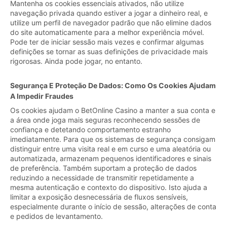
Mantenha os cookies essenciais ativados, não utilize
navegação privada quando estiver a jogar a dinheiro real, e
utilize um perfil de navegador padrão que não elimine dados
do site automaticamente para a melhor experiência móvel.
Pode ter de iniciar sessão mais vezes e confirmar algumas
definições se tornar as suas definições de privacidade mais
rigorosas. Ainda pode jogar, no entanto.
Segurança E Proteção De Dados: Como Os Cookies Ajudam
A Impedir Fraudes
Os cookies ajudam o BetOnline Casino a manter a sua conta e
a área onde joga mais seguras reconhecendo sessões de
confiança e detetando comportamento estranho
imediatamente. Para que os sistemas de segurança consigam
distinguir entre uma visita real e em curso e uma aleatória ou
automatizada, armazenam pequenos identificadores e sinais
de preferência. Também suportam a proteção de dados
reduzindo a necessidade de transmitir repetidamente a
mesma autenticação e contexto do dispositivo. Isto ajuda a
limitar a exposição desnecessária de fluxos sensíveis,
especialmente durante o início de sessão, alterações de conta
e pedidos de levantamento.