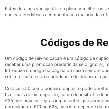
Estes detalhes vão ajudá-lo a planear melhor os 
que características acompanham a maioria das ofe
Códigos de Re
Um código de reivindicação é um código de cupão
receber uma promoção predefinida se o ignorar, ma
Introduza o código na página do caixa sempre qu
sob a forma de correspondência de depósito, que 
Colocar €50 como primeiro depósito pode dar-lhe 
fizer mais de um depósito, como depósito 1 e dep
€25. Verifique as regras importantes que acompan
normalmente €10 ou €25, mas isto depende da ofe