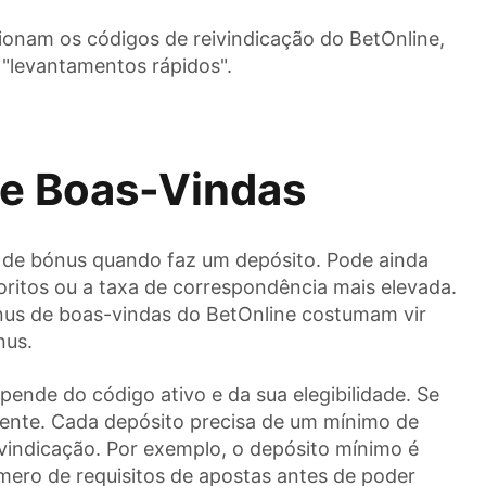
ionam os códigos de reivindicação do BetOnline,
 "levantamentos rápidos".
de Boas-Vindas
 de bónus quando faz um depósito. Pode ainda
oritos ou a taxa de correspondência mais elevada.
nus de boas-vindas do BetOnline costumam vir
nus.
nde do código ativo e da sua elegibilidade. Se
rente. Cada depósito precisa de um mínimo de
vindicação. Por exemplo, o depósito mínimo é
ero de requisitos de apostas antes de poder