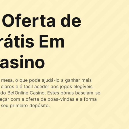
Oferta de
rátis Em
Casino
e mesa, o que pode ajudá-lo a ganhar mais
laros e é fácil aceder aos jogos elegíveis.
 do BetOnline Casino. Estes bónus baseiam-se
eçar com a oferta de boas-vindas e a forma
 seu primeiro depósito.