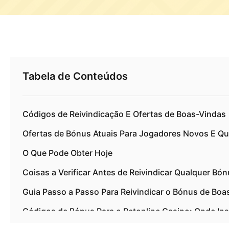
Tabela de Conteúdos
Códigos de Reivindicação E Ofertas de Boas-Vindas
Ofertas de Bónus Atuais Para Jogadores Novos E Q
O Que Pode Obter Hoje
Coisas a Verificar Antes de Reivindicar Qualquer Bó
Guia Passo a Passo Para Reivindicar o Bónus de Boa
Códigos de Bónus Para o Betonline Casino: Onde Ins