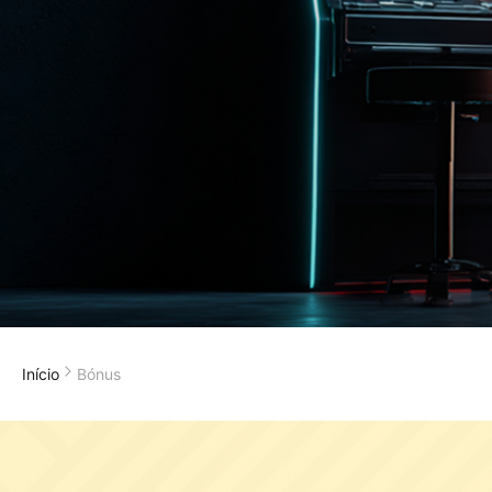
Início
Bónus