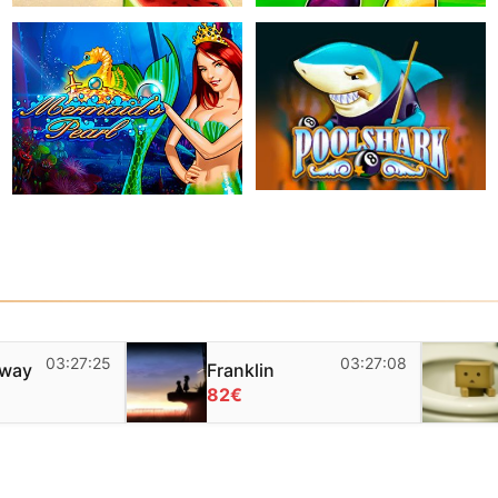
03:27:38
03:27:25
Rocky Highway
390€