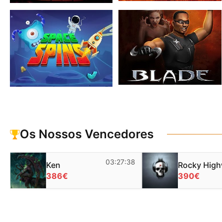
Os Nossos Vencedores
03:27:42
Rude awakening
Ken
327€
386€