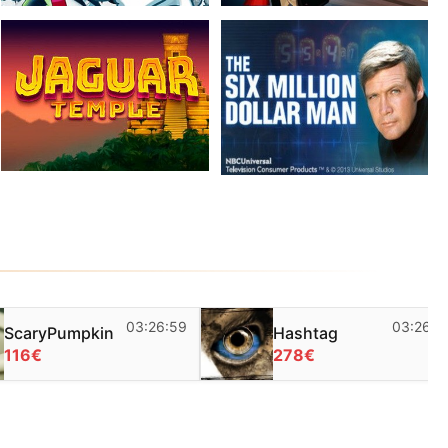
03:27:08
03:26
Franklin
ScaryPumpkin
82€
116€