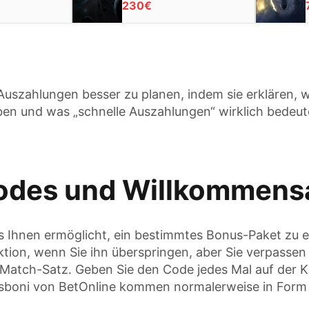
455€
 Auszahlungen besser zu planen, indem sie erklären, 
n und was „schnelle Auszahlungen“ wirklich bedeut
odes und Willkommen
s Ihnen ermöglicht, ein bestimmtes Bonus-Paket zu er
ion, wenn Sie ihn überspringen, aber Sie verpassen m
Match-Satz. Geben Sie den Code jedes Mal auf der K
boni von BetOnline kommen normalerweise in Form ei