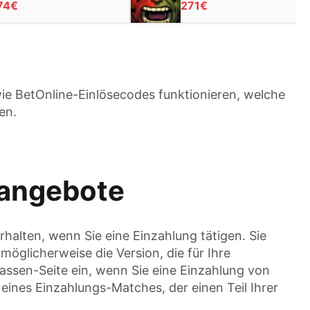
230€
74€
wie BetOnline-Einlösecodes funktionieren, welche
en.
sangebote
halten, wenn Sie eine Einzahlung tätigen. Sie
öglicherweise die Version, die für Ihre
assen-Seite ein, wenn Sie eine Einzahlung von
nes Einzahlungs-Matches, der einen Teil Ihrer