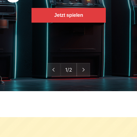
Jetzt spielen
1/2