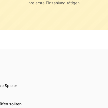
Ihre erste Einzahlung tätigen.
e Spieler
üfen sollten