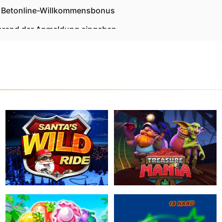
es Betonline-Willkommensbonus
ährend der Anmeldung eingeben
chtigungen, die sich auf Auszahlungen auswirken
uswirken, umfassen:
 und erhalten einen Bonus