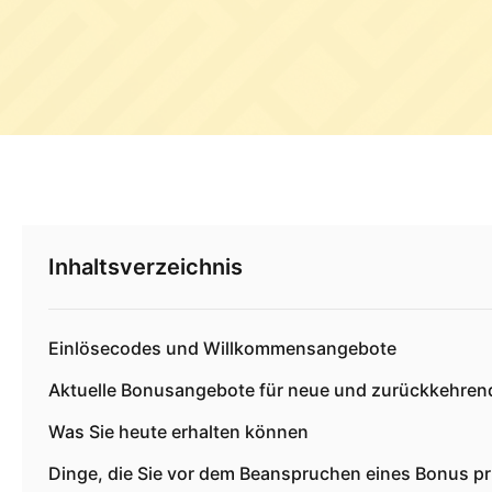
Inhaltsverzeichnis
Einlösecodes und Willkommensangebote
Aktuelle Bonusangebote für neue und zurückkehrend
Was Sie heute erhalten können
Dinge, die Sie vor dem Beanspruchen eines Bonus pr