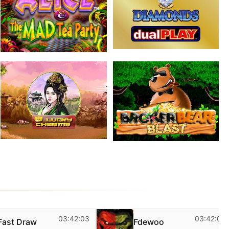
03:42:23
03:42:03
Penguin
Fast Draw