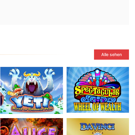
Alle sehen