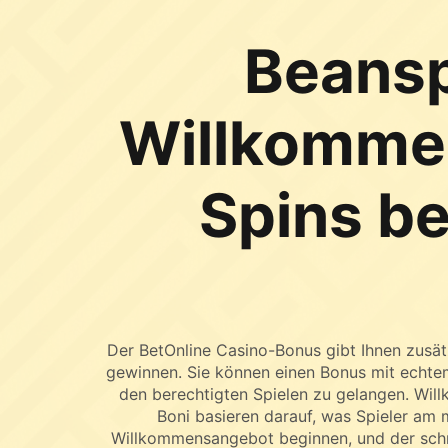
Beansp
Willkomme
Spins be
Der BetOnline Casino-Bonus gibt Ihnen zusätz
gewinnen. Sie können einen Bonus mit echtem 
den berechtigten Spielen zu gelangen. Will
Boni basieren darauf, was Spieler am 
Willkommensangebot beginnen, und der schne