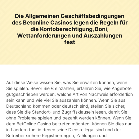
Die Allgemeinen Geschäftsbedingungen
des Betonline Casinos legen die Regeln für
die Kontoberechtigung, Boni,
Wettanforderungen und Auszahlungen
fest
Auf diese Weise wissen Sie, was Sie erwarten können, wenn
Sie spielen. Bevor Sie € einzahlen, erfahren Sie, wie Angebote
gutgeschrieben werden, welche Art von Nachweis erforderlich
sein kann und wie viel Sie auszahlen können. Wenn Sie aus
Deutschland kommen oder deutsch sind, stellen Sie sicher,
dass Sie die Standort- und Zugriffsklauseln lesen, damit Sie
ohne Probleme spielen und bezahlt werden können. Wenn Sie
dem BetOnline Casino beitreten möchten, können Sie dies nur
in Ländern tun, in denen seine Dienste legal sind und der
Betreiber sichere Registrierungen, Zahlungen und