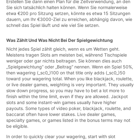
Erstellen Sie dann einen Plan für die Zeitverwendung, an den
Sie sich tatsächlich halten können. Wenn Sie normalerweise
etwa €200 pro Sitzung setzen, könnte es etwa 15 Sitzungen
dauern, um Ihr €3000-Ziel zu erreichen, abhängig davon, wie
schnell das Spiel läuft und wie viel Sie setzen.
Was Zählt Und Was Nicht Bei Der Spielgewichtung
Nicht jedes Spiel zählt gleich, wenn es um Wetten geht.
Meistens tragen Slots am meisten bei, während Tischspiele
weniger oder gar nichts beitragen. Sie können dies auch
„Spielgewichtung“ oder „Beitrag“ nennen. Wenn ein Spiel 50%,
then wagering (_sc0_)100 on that title only adds (_sc0_)50
toward your wagering total. When you like blackjack, roulette,
or live dealer games, weighting is very important. They usually
slow down progress, so you may have to bet a lot more to
finish within the time limit, even if they are allowed. Jackpot
slots and some instant-win games usually have higher
payouts. Some types of video poker, blackjack, roulette, and
baccarat often have lower stakes. Live dealer games,
specialty games, or games listed in the bonus terms may not
be eligible.
In order to quickly clear your wagering, start with slot