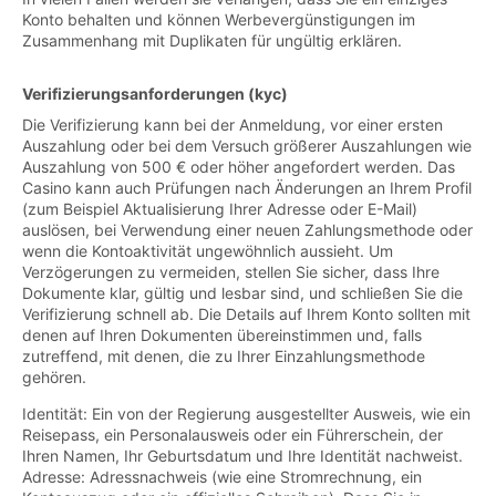
Konto behalten und können Werbevergünstigungen im
Zusammenhang mit Duplikaten für ungültig erklären.
Verifizierungsanforderungen (kyc)
Die Verifizierung kann bei der Anmeldung, vor einer ersten
Auszahlung oder bei dem Versuch größerer Auszahlungen wie
Auszahlung von 500 € oder höher angefordert werden. Das
Casino kann auch Prüfungen nach Änderungen an Ihrem Profil
(zum Beispiel Aktualisierung Ihrer Adresse oder E-Mail)
auslösen, bei Verwendung einer neuen Zahlungsmethode oder
wenn die Kontoaktivität ungewöhnlich aussieht. Um
Verzögerungen zu vermeiden, stellen Sie sicher, dass Ihre
Dokumente klar, gültig und lesbar sind, und schließen Sie die
Verifizierung schnell ab. Die Details auf Ihrem Konto sollten mit
denen auf Ihren Dokumenten übereinstimmen und, falls
zutreffend, mit denen, die zu Ihrer Einzahlungsmethode
gehören.
Identität: Ein von der Regierung ausgestellter Ausweis, wie ein
Reisepass, ein Personalausweis oder ein Führerschein, der
Ihren Namen, Ihr Geburtsdatum und Ihre Identität nachweist.
Adresse: Adressnachweis (wie eine Stromrechnung, ein