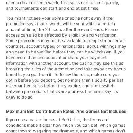
once a day or once a week, free spins can run out quickly,
and tournaments can start and end at set times.
You might not see your points or spins right away if the
promotion says that rewards will be sent within a certain
amount of time, like 24 hours after the event ends. Promo
access can also be affected by eligibility and verification.
Some promotions may not be available to people from certain
countries, account types, or nationalities. Bonus winnings may
also need to be verified before they can be withdrawn. If you
have more than one account or share your payment
information with another account, the casino may see this as
breaking the rules of the promotion and take away any bonus
benefits you get from it. To follow the rules, make sure you
opt in before you deposit, bet no more than (_sc0_)5 per bet,
use your free spins before they expire, and don't switch
between promotions that overlap unless the terms say it's
okay to do so.
Maximum Bet, Contribution Rates, And Games Not Included
If you use a casino bonus at BetOnline, the terms and
conditions make it clear how much you can bet, which games
count toward wagering requirements, and which games don't