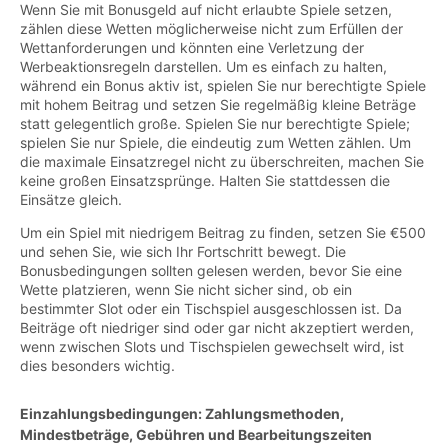
Wenn Sie mit Bonusgeld auf nicht erlaubte Spiele setzen,
zählen diese Wetten möglicherweise nicht zum Erfüllen der
Wettanforderungen und könnten eine Verletzung der
Werbeaktionsregeln darstellen. Um es einfach zu halten,
während ein Bonus aktiv ist, spielen Sie nur berechtigte Spiele
mit hohem Beitrag und setzen Sie regelmäßig kleine Beträge
statt gelegentlich große. Spielen Sie nur berechtigte Spiele;
spielen Sie nur Spiele, die eindeutig zum Wetten zählen. Um
die maximale Einsatzregel nicht zu überschreiten, machen Sie
keine großen Einsatzsprünge. Halten Sie stattdessen die
Einsätze gleich.
Um ein Spiel mit niedrigem Beitrag zu finden, setzen Sie €500
und sehen Sie, wie sich Ihr Fortschritt bewegt. Die
Bonusbedingungen sollten gelesen werden, bevor Sie eine
Wette platzieren, wenn Sie nicht sicher sind, ob ein
bestimmter Slot oder ein Tischspiel ausgeschlossen ist. Da
Beiträge oft niedriger sind oder gar nicht akzeptiert werden,
wenn zwischen Slots und Tischspielen gewechselt wird, ist
dies besonders wichtig.
Einzahlungsbedingungen: Zahlungsmethoden,
Mindestbeträge, Gebühren und Bearbeitungszeiten