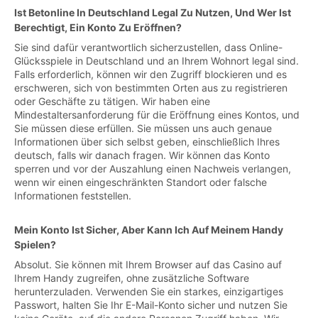
Ist Betonline In Deutschland Legal Zu Nutzen, Und Wer Ist
Berechtigt, Ein Konto Zu Eröffnen?
Sie sind dafür verantwortlich sicherzustellen, dass Online-
Glücksspiele in Deutschland und an Ihrem Wohnort legal sind.
Falls erforderlich, können wir den Zugriff blockieren und es
erschweren, sich von bestimmten Orten aus zu registrieren
oder Geschäfte zu tätigen. Wir haben eine
Mindestaltersanforderung für die Eröffnung eines Kontos, und
Sie müssen diese erfüllen. Sie müssen uns auch genaue
Informationen über sich selbst geben, einschließlich Ihres
deutsch, falls wir danach fragen. Wir können das Konto
sperren und vor der Auszahlung einen Nachweis verlangen,
wenn wir einen eingeschränkten Standort oder falsche
Informationen feststellen.
Mein Konto Ist Sicher, Aber Kann Ich Auf Meinem Handy
Spielen?
Absolut. Sie können mit Ihrem Browser auf das Casino auf
Ihrem Handy zugreifen, ohne zusätzliche Software
herunterzuladen. Verwenden Sie ein starkes, einzigartiges
Passwort, halten Sie Ihr E-Mail-Konto sicher und nutzen Sie