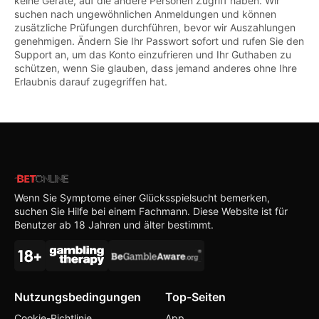
keine Geräte, auf die andere Personen Zugriff haben. Wir
suchen nach ungewöhnlichen Anmeldungen und können
zusätzliche Prüfungen durchführen, bevor wir Auszahlungen
genehmigen. Ändern Sie Ihr Passwort sofort und rufen Sie den
Support an, um das Konto einzufrieren und Ihr Guthaben zu
schützen, wenn Sie glauben, dass jemand anderes ohne Ihre
Erlaubnis darauf zugegriffen hat.
Wenn Sie Symptome einer Glücksspielsucht bemerken,
suchen Sie Hilfe bei einem Fachmann. Diese Website ist für
Benutzer ab 18 Jahren und älter bestimmt.
Nutzungsbedingungen
Top-Seiten
Cookie-Richtlinie
App