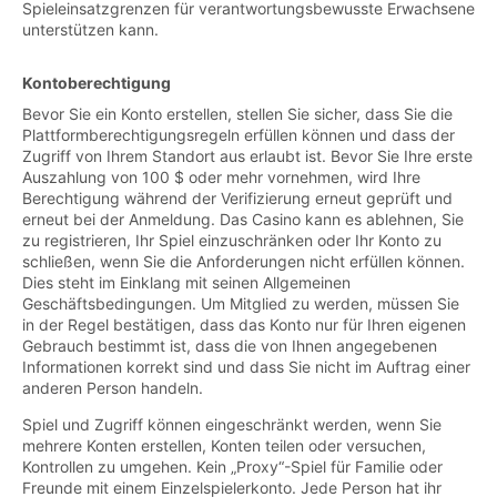
Spieleinsatzgrenzen für verantwortungsbewusste Erwachsene
unterstützen kann.
Kontoberechtigung
Bevor Sie ein Konto erstellen, stellen Sie sicher, dass Sie die
Plattformberechtigungsregeln erfüllen können und dass der
Zugriff von Ihrem Standort aus erlaubt ist. Bevor Sie Ihre erste
Auszahlung von 100 $ oder mehr vornehmen, wird Ihre
Berechtigung während der Verifizierung erneut geprüft und
erneut bei der Anmeldung. Das Casino kann es ablehnen, Sie
zu registrieren, Ihr Spiel einzuschränken oder Ihr Konto zu
schließen, wenn Sie die Anforderungen nicht erfüllen können.
Dies steht im Einklang mit seinen Allgemeinen
Geschäftsbedingungen. Um Mitglied zu werden, müssen Sie
in der Regel bestätigen, dass das Konto nur für Ihren eigenen
Gebrauch bestimmt ist, dass die von Ihnen angegebenen
Informationen korrekt sind und dass Sie nicht im Auftrag einer
anderen Person handeln.
Spiel und Zugriff können eingeschränkt werden, wenn Sie
mehrere Konten erstellen, Konten teilen oder versuchen,
Kontrollen zu umgehen. Kein „Proxy“-Spiel für Familie oder
Freunde mit einem Einzelspielerkonto. Jede Person hat ihr