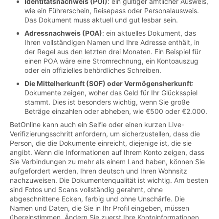
Identitätsnachweis (POI)
: ein gültiger amtlicher Ausweis,
wie ein Führerschein, Reisepass oder Personalausweis.
Das Dokument muss aktuell und gut lesbar sein.
Adressnachweis (POA)
: ein aktuelles Dokument, das
Ihren vollständigen Namen und Ihre Adresse enthält, in
der Regel aus den letzten drei Monaten. Ein Beispiel für
einen POA wäre eine Stromrechnung, ein Kontoauszug
oder ein offizielles behördliches Schreiben.
Die Mittelherkunft (SOF) oder Vermögensherkunft
:
Dokumente zeigen, woher das Geld für Ihr Glücksspiel
stammt. Dies ist besonders wichtig, wenn Sie große
Beträge einzahlen oder abheben, wie €500 oder €2.000.
BetOnline kann auch ein Selfie oder einen kurzen Live-
Verifizierungsschritt anfordern, um sicherzustellen, dass die
Person, die die Dokumente einreicht, diejenige ist, die sie
angibt. Wenn die Informationen auf Ihrem Konto zeigen, dass
Sie Verbindungen zu mehr als einem Land haben, können Sie
aufgefordert werden, Ihren deutsch und Ihren Wohnsitz
nachzuweisen. Die Dokumentenqualität ist wichtig. Am besten
sind Fotos und Scans vollständig gerahmt, ohne
abgeschnittene Ecken, farbig und ohne Unschärfe. Die
Namen und Daten, die Sie in Ihr Profil eingeben, müssen
übereinstimmen. Ändern Sie zuerst Ihre Kontoinformationen