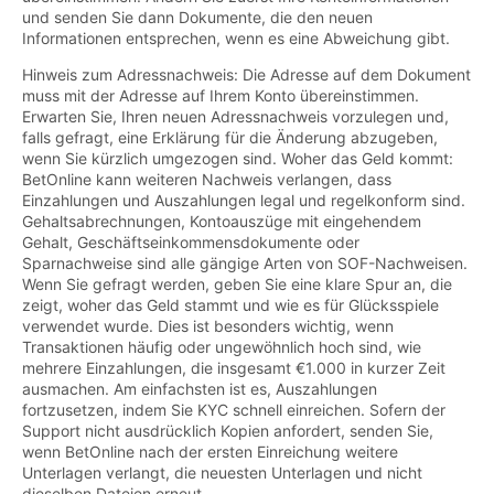
und senden Sie dann Dokumente, die den neuen
Informationen entsprechen, wenn es eine Abweichung gibt.
Hinweis zum Adressnachweis: Die Adresse auf dem Dokument
muss mit der Adresse auf Ihrem Konto übereinstimmen.
Erwarten Sie, Ihren neuen Adressnachweis vorzulegen und,
falls gefragt, eine Erklärung für die Änderung abzugeben,
wenn Sie kürzlich umgezogen sind. Woher das Geld kommt:
BetOnline kann weiteren Nachweis verlangen, dass
Einzahlungen und Auszahlungen legal und regelkonform sind.
Gehaltsabrechnungen, Kontoauszüge mit eingehendem
Gehalt, Geschäftseinkommensdokumente oder
Sparnachweise sind alle gängige Arten von SOF-Nachweisen.
Wenn Sie gefragt werden, geben Sie eine klare Spur an, die
zeigt, woher das Geld stammt und wie es für Glücksspiele
verwendet wurde. Dies ist besonders wichtig, wenn
Transaktionen häufig oder ungewöhnlich hoch sind, wie
mehrere Einzahlungen, die insgesamt €1.000 in kurzer Zeit
ausmachen. Am einfachsten ist es, Auszahlungen
fortzusetzen, indem Sie KYC schnell einreichen. Sofern der
Support nicht ausdrücklich Kopien anfordert, senden Sie,
wenn BetOnline nach der ersten Einreichung weitere
Unterlagen verlangt, die neuesten Unterlagen und nicht
dieselben Dateien erneut.