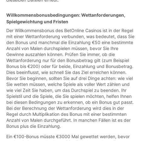
Willkommensbonusbedingungen: Wettanforderungen,
Spielgewichtung und Fristen
Der Willkommensbonus des BetOnline Casinos ist in der Regel
mit einer Wettanforderung verbunden, was bedeutet, dass Sie
den Bonus und manchmal die Einzahlung €50 eine bestimmte
Anzahl von Malen durchspielen müssen, bevor Sie Ihre
Gewinne auszahlen können. Prüfen Sie immer, ob die
Wettanforderung nur für den Bonusbetrag gilt (zum Beispiel
Bonus bis €200) oder für beide, Einzahlung und Bonusbetrag.
Dies beeinflusst, wie schnell Sie das Ziel erreichen können.
Bevor Sie beginnen, sollten Sie auf drei Dinge achten: wie viel
Sie wetten müssen, welche Spiele als voller Wert zählen und
wie viel Zeit Sie haben, um das Durchspiel zu beenden. Ihr
Spielstil und die Spiele, die Sie spielen möchten, helfen Ihnen
bei diesen Bedingungen zu erkennen, ob ein Bonus gut passt.
Bei der Berechnung der Wettanforderung wird dies in der
Regel durch Multiplikation des Bonus mit einer bestimmten
Anzahl von Malen durchgeführt. In manchen Fällen ist es der
Bonus plus die Einzahlung.
Ein €100-Bonus müsste €3000 Mal gewettet werden, bevor