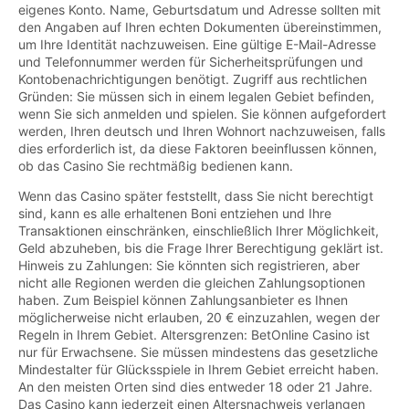
eigenes Konto. Name, Geburtsdatum und Adresse sollten mit
den Angaben auf Ihren echten Dokumenten übereinstimmen,
um Ihre Identität nachzuweisen. Eine gültige E-Mail-Adresse
und Telefonnummer werden für Sicherheitsprüfungen und
Kontobenachrichtigungen benötigt. Zugriff aus rechtlichen
Gründen: Sie müssen sich in einem legalen Gebiet befinden,
wenn Sie sich anmelden und spielen. Sie können aufgefordert
werden, Ihren deutsch und Ihren Wohnort nachzuweisen, falls
dies erforderlich ist, da diese Faktoren beeinflussen können,
ob das Casino Sie rechtmäßig bedienen kann.
Wenn das Casino später feststellt, dass Sie nicht berechtigt
sind, kann es alle erhaltenen Boni entziehen und Ihre
Transaktionen einschränken, einschließlich Ihrer Möglichkeit,
Geld abzuheben, bis die Frage Ihrer Berechtigung geklärt ist.
Hinweis zu Zahlungen: Sie könnten sich registrieren, aber
nicht alle Regionen werden die gleichen Zahlungsoptionen
haben. Zum Beispiel können Zahlungsanbieter es Ihnen
möglicherweise nicht erlauben, 20 € einzuzahlen, wegen der
Regeln in Ihrem Gebiet. Altersgrenzen: BetOnline Casino ist
nur für Erwachsene. Sie müssen mindestens das gesetzliche
Mindestalter für Glücksspiele in Ihrem Gebiet erreicht haben.
An den meisten Orten sind dies entweder 18 oder 21 Jahre.
Das Casino kann jederzeit einen Altersnachweis verlangen