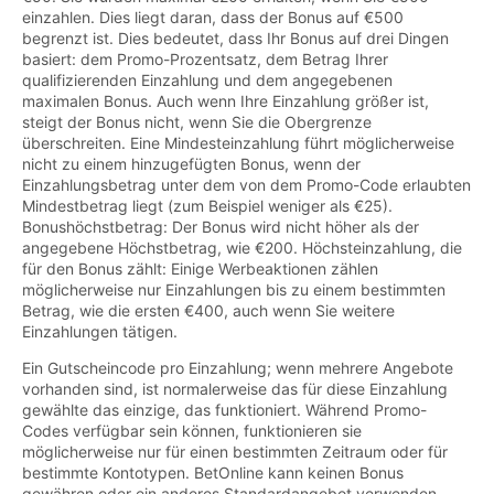
einzahlen. Dies liegt daran, dass der Bonus auf €500
begrenzt ist. Dies bedeutet, dass Ihr Bonus auf drei Dingen
basiert: dem Promo-Prozentsatz, dem Betrag Ihrer
qualifizierenden Einzahlung und dem angegebenen
maximalen Bonus. Auch wenn Ihre Einzahlung größer ist,
steigt der Bonus nicht, wenn Sie die Obergrenze
überschreiten. Eine Mindesteinzahlung führt möglicherweise
nicht zu einem hinzugefügten Bonus, wenn der
Einzahlungsbetrag unter dem von dem Promo-Code erlaubten
Mindestbetrag liegt (zum Beispiel weniger als €25).
Bonushöchstbetrag: Der Bonus wird nicht höher als der
angegebene Höchstbetrag, wie €200. Höchsteinzahlung, die
für den Bonus zählt: Einige Werbeaktionen zählen
möglicherweise nur Einzahlungen bis zu einem bestimmten
Betrag, wie die ersten €400, auch wenn Sie weitere
Einzahlungen tätigen.
Ein Gutscheincode pro Einzahlung; wenn mehrere Angebote
vorhanden sind, ist normalerweise das für diese Einzahlung
gewählte das einzige, das funktioniert. Während Promo-
Codes verfügbar sein können, funktionieren sie
möglicherweise nur für einen bestimmten Zeitraum oder für
bestimmte Kontotypen. BetOnline kann keinen Bonus
gewähren oder ein anderes Standardangebot verwenden,