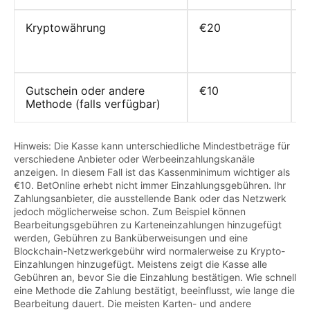
Kryptowährung
€20
N
k
Gutschein oder andere
€10
K
Methode (falls verfügbar)
A
Hinweis: Die Kasse kann unterschiedliche Mindestbeträge für
verschiedene Anbieter oder Werbeeinzahlungskanäle
anzeigen. In diesem Fall ist das Kassenminimum wichtiger als
€10. BetOnline erhebt nicht immer Einzahlungsgebühren. Ihr
Zahlungsanbieter, die ausstellende Bank oder das Netzwerk
jedoch möglicherweise schon. Zum Beispiel können
Bearbeitungsgebühren zu Karteneinzahlungen hinzugefügt
werden, Gebühren zu Banküberweisungen und eine
Blockchain-Netzwerkgebühr wird normalerweise zu Krypto-
Einzahlungen hinzugefügt. Meistens zeigt die Kasse alle
Gebühren an, bevor Sie die Einzahlung bestätigen. Wie schnell
eine Methode die Zahlung bestätigt, beeinflusst, wie lange die
Bearbeitung dauert. Die meisten Karten- und andere