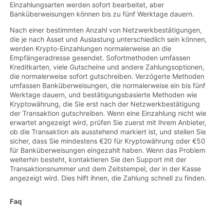
Einzahlungsarten werden sofort bearbeitet, aber
Banküberweisungen können bis zu fünf Werktage dauern.
Nach einer bestimmten Anzahl von Netzwerkbestätigungen,
die je nach Asset und Auslastung unterschiedlich sein können,
werden Krypto-Einzahlungen normalerweise an die
Empfängeradresse gesendet. Sofortmethoden umfassen
Kreditkarten, viele Gutscheine und andere Zahlungsoptionen,
die normalerweise sofort gutschreiben. Verzögerte Methoden
umfassen Banküberweisungen, die normalerweise ein bis fünf
Werktage dauern, und bestätigungsbasierte Methoden wie
Kryptowährung, die Sie erst nach der Netzwerkbestätigung
der Transaktion gutschreiben. Wenn eine Einzahlung nicht wie
erwartet angezeigt wird, prüfen Sie zuerst mit Ihrem Anbieter,
ob die Transaktion als ausstehend markiert ist, und stellen Sie
sicher, dass Sie mindestens €20 für Kryptowährung oder €50
für Banküberweisungen eingezahlt haben. Wenn das Problem
weiterhin besteht, kontaktieren Sie den Support mit der
Transaktionsnummer und dem Zeitstempel, der in der Kasse
angezeigt wird. Dies hilft ihnen, die Zahlung schnell zu finden.
Faq