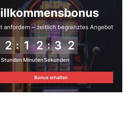
illkommensbonus
t anfordern – zeitlich begrenztes Angebot
2
1
2
3
0
:
:
Stunden
Minuten
Sekunden
Bonus erhalten