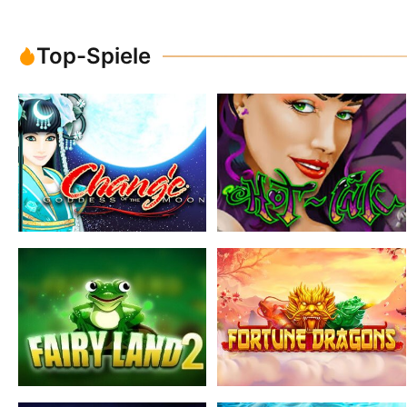
Freispiele- und Cashback-Programme
Werden Sie VIP beim Betonline Casino: Exklusive Be
Top-Spiele
Wichtige Bestandteile des VIP-Programms
Spielen Sie mit Vertrauen beim Betonline Casino: Sic
Regeln und Schutzmaßnahmen für Spieler
Betonline Casino auf Ihrem Handy: Spielen Sie jederze
Warum Betonline Casino auf Ihrem Mobilgerät nutze
Nehmen Sie an den Sonderveranstaltungen von Betonl
So maximieren Sie Ihr Erlebnis
Werden Sie Teil der Betonline Casino Gewinner: Spiel
Warum Spieler bei uns häufiger gewinnen
So erhalten Sie Ihr Geld und wie Sie es bei BetOnlin