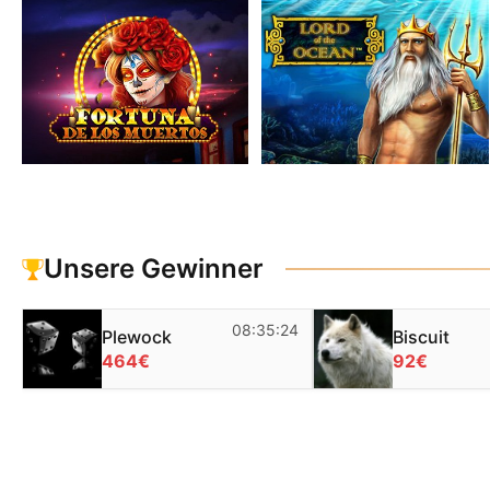
Wichtigste Wege, um Ihre Gewinne zu erhalten
Unsere Gewinner
08:35:32
Viky
Plewock
442€
464€