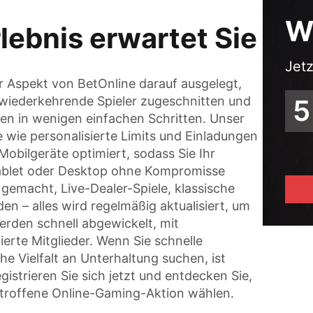
W
rlebnis erwartet Sie
Jetz
r Aspekt von BetOnline darauf ausgelegt,
d wiederkehrende Spieler zugeschnitten und
5
en in wenigen einfachen Schritten. Unser
e wie personalisierte Limits und Einladungen
Mobilgeräte optimiert, sodass Sie Ihr
Tablet oder Desktop ohne Kompromisse
emacht, Live-Dealer-Spiele, klassische
 – alles wird regelmäßig aktualisiert, um
werden schnell abgewickelt, mit
ierte Mitglieder. Wenn Sie schnelle
he Vielfalt an Unterhaltung suchen, ist
egistrieren Sie sich jetzt und entdecken Sie,
rtroffene Online-Gaming-Aktion wählen.