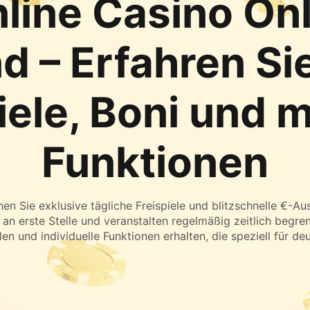
line Casino Onl
d – Erfahren Si
iele, Boni und 
Funktionen
n Sie exklusive tägliche Freispiele und blitzschnelle €-Au
an erste Stelle und veranstalten regelmäßig zeitlich begren
en und individuelle Funktionen erhalten, die speziell für d