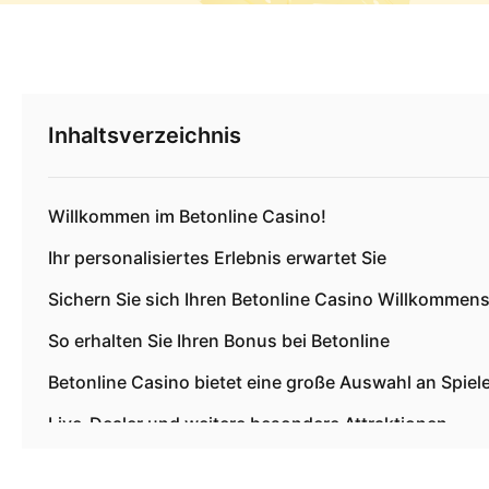
Inhaltsverzeichnis
Willkommen im Betonline Casino!
Ihr personalisiertes Erlebnis erwartet Sie
Sichern Sie sich Ihren Betonline Casino Willkommens
So erhalten Sie Ihren Bonus bei Betonline
Betonline Casino bietet eine große Auswahl an Spiele
Live-Dealer und weitere besondere Attraktionen
Wöchentliche Betonline Casino Angebote: Turniere, 