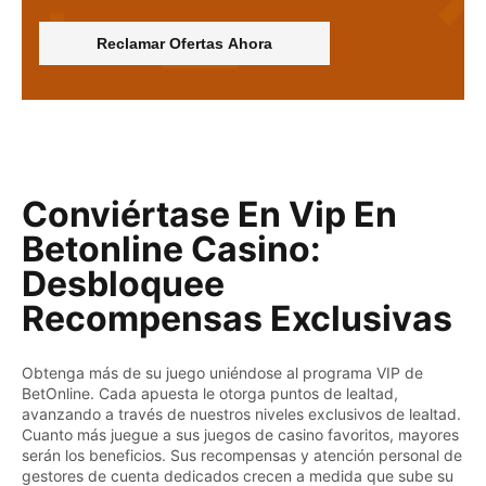
Reclamar Ofertas Ahora
Conviértase En Vip En
Betonline Casino:
Desbloquee
Recompensas Exclusivas
Obtenga más de su juego uniéndose al programa VIP de
BetOnline. Cada apuesta le otorga puntos de lealtad,
avanzando a través de nuestros niveles exclusivos de lealtad.
Cuanto más juegue a sus juegos de casino favoritos, mayores
serán los beneficios. Sus recompensas y atención personal de
gestores de cuenta dedicados crecen a medida que sube su