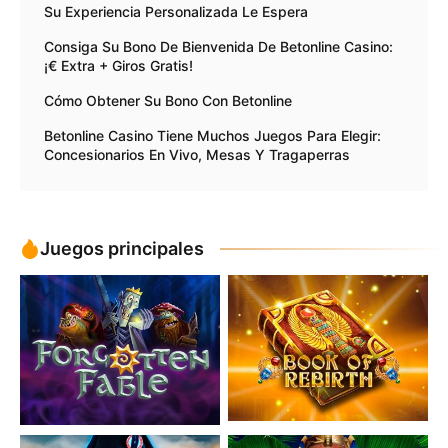
Su Experiencia Personalizada Le Espera
Consiga Su Bono De Bienvenida De Betonline Casino:
¡€ Extra + Giros Gratis!
Cómo Obtener Su Bono Con Betonline
Betonline Casino Tiene Muchos Juegos Para Elegir:
Concesionarios En Vivo, Mesas Y Tragaperras
Concesionario En Vivo Y Otras Atracciones
Especiales
Ofertas Semanales De Betonline Casino: Torneos,
Juegos principales
Giros Gratis Y Devolución De Efectivo
Programas De Giros Gratis Y Devolución De Efectivo
Conviértase En Vip En Betonline Casino: Desbloquee
Recompensas Exclusivas
Partes Importantes Del Programa Vip
Juegue Con Confianza En Betonline Casino: Seguro Y
Con Licencia En España