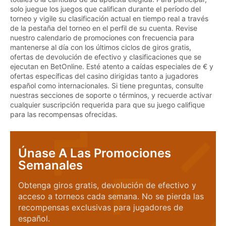
solo juegue los juegos que califican durante el período del
torneo y vigile su clasificación actual en tiempo real a través
de la pestaña del torneo en el perfil de su cuenta. Revise
nuestro calendario de promociones con frecuencia para
mantenerse al día con los últimos ciclos de giros gratis,
ofertas de devolución de efectivo y clasificaciones que se
ejecutan en BetOnline. Esté atento a caídas especiales de € y
ofertas específicas del casino dirigidas tanto a jugadores
español como internacionales. Si tiene preguntas, consulte
nuestras secciones de soporte o términos, y recuerde activar
cualquier suscripción requerida para que su juego califique
para las recompensas ofrecidas.
Únase A Las Promociones
Semanales
Obtenga giros gratis, devolución de efectivo y
acceso a torneos cada semana. No se pierda las
recompensas exclusivas para jugadores de
español.