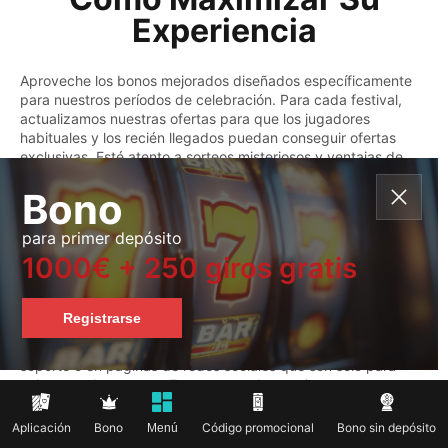
Experiencia
Aproveche los bonos mejorados diseñados específicamente
para nuestros períodos de celebración. Para cada festival,
actualizamos nuestras ofertas para que los jugadores
habituales y los recién llegados puedan conseguir ofertas
exclusivas. Esté atento a sorteos misteriosos y ventajas de
devolución de efectivo, disponibles solo para participantes en
Bono
nuestros eventos temáticos. Únase a misiones comunitarias
para mejorar su juego. Para tener más posibilidades de ganar
premios, necesita completar ciertas tareas en el juego, como
para primer depósito
conseguir una combinación determinada o alcanzar rondas de
1000€ + 250 giros gratis
bonificación. Manténgase en contacto con nuestros anuncios
para no perderse ningún sorteo flash o rondas sorpresa
durante las celebraciones de España. Sus comentarios son
Registrarse
importantes para nosotros. Puede compartir sus ganancias y
experiencias con nosotros a través de nuestros canales de
soporte o en páginas de redes sociales que son solo para
cobertura de eventos. Esto nos ayuda a mejorar nuestras
futuras promociones y asegura que cada fiesta del casino
esté en línea con lo que nuestros jugadores español quieren.
Aplicación
Bono
Código promocional
Bono sin depósito
Menú