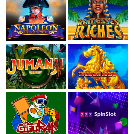
Normas Y Protecciones Para Los Jugadores
Betonline Casino En Su Teléfono: ¡Juegue En
Cualquier Momento Y En Cualquier Lugar!
¿Por Qué Usar Betonline Casino Desde Su Dispositivo
Móvil?
¡Únase A Los Eventos Especiales De Betonline
Casino: Gane En Grande Con Las Fiestas España!
Cómo Maximizar Su Experiencia
¡Sea Parte De Los Ganadores De Betonline Casino:
Los Jugadores En España Están Cobrando!
Por Qué Los Jugadores Ganan Más A Menudo Con
Nosotros
Cómo Obtener Su Dinero Y Cómo Retirarlo Para
BetOnline
Principales Formas De Obtener Sus Ganancias