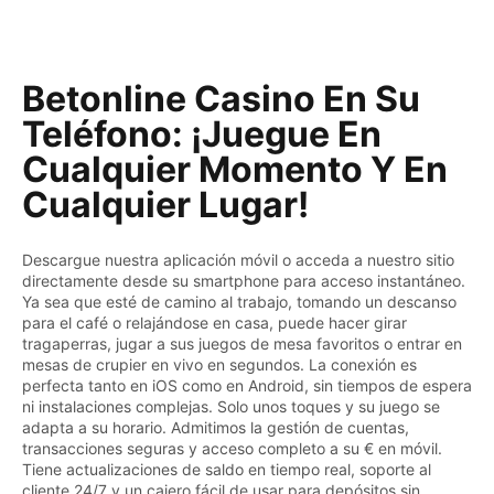
Betonline Casino En Su
Teléfono: ¡Juegue En
Cualquier Momento Y En
Cualquier Lugar!
Descargue nuestra aplicación móvil o acceda a nuestro sitio
directamente desde su smartphone para acceso instantáneo.
Ya sea que esté de camino al trabajo, tomando un descanso
para el café o relajándose en casa, puede hacer girar
tragaperras, jugar a sus juegos de mesa favoritos o entrar en
mesas de crupier en vivo en segundos. La conexión es
perfecta tanto en iOS como en Android, sin tiempos de espera
ni instalaciones complejas. Solo unos toques y su juego se
adapta a su horario. Admitimos la gestión de cuentas,
transacciones seguras y acceso completo a su € en móvil.
Tiene actualizaciones de saldo en tiempo real, soporte al
cliente 24/7 y un cajero fácil de usar para depósitos sin