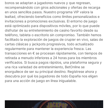
bonos se adaptan a jugadores nuevos y que regresan,
recompensándolo con giros adicionales y ofertas de recarga
en unos sencillos pasos. Nuestro programa VIP valora la
lealtad, ofreciendo beneficios como límites personalizados e
invitaciones a promociones exclusivas. El entorno de juego
está optimizado para dispositivos móviles, por lo que puede
disfrutar de su entretenimiento de casino favorito desde su
teléfono, tableta o escritorio sin compromiso. También hemos
facilitado la exploración de juegos de crupier en vivo, salas de
cartas clásicas y jackpots progresivos, todo actualizado
regularmente para mantener la experiencia fresca. Las
transacciones en € se procesan rápidamente, con tiempos de
retirada a menudo inferiores a 24 horas para los miembros
verificados. Si busca pagos rápidos, una plataforma segura y
una rica variedad de entretenimiento, BetOnline se
enorgullece de ser su principal destino. Regístrese ahora y
descubra por qué los jugadores de todo España nos eligen
para una acción de juego en línea inigualable.